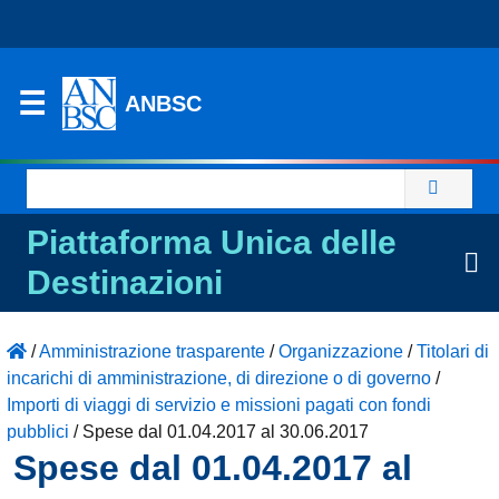
ANBSC
Ricerca
per:
Piattaforma Unica delle
Destinazioni
/
Amministrazione trasparente
/
Organizzazione
/
Titolari di
incarichi di amministrazione, di direzione o di governo
/
Importi di viaggi di servizio e missioni pagati con fondi
pubblici
/
Spese dal 01.04.2017 al 30.06.2017
Spese dal 01.04.2017 al