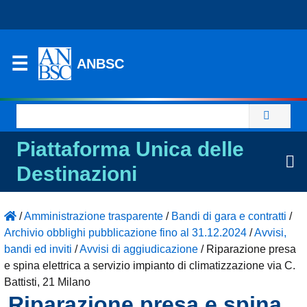
ANBSC
Ricerca
per:
Piattaforma Unica delle
Destinazioni
/
Amministrazione trasparente
/
Bandi di gara e contratti
/
Archivio obblighi pubblicazione fino al 31.12.2024
/
Avvisi,
bandi ed inviti
/
Avvisi di aggiudicazione
/
Riparazione presa
e spina elettrica a servizio impianto di climatizzazione via C.
Battisti, 21 Milano
Riparazione presa e spina