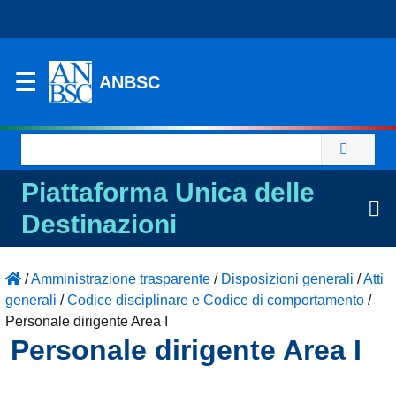
ANBSC
Ricerca
per:
Piattaforma Unica delle
Destinazioni
/
Amministrazione trasparente
/
Disposizioni generali
/
Atti
generali
/
Codice disciplinare e Codice di comportamento
/
Personale dirigente Area I
Personale dirigente Area I