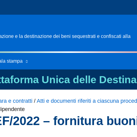
ione e la destinazione dei beni sequestrati e confiscati alla
ala stampa
ttaforma Unica delle Destina
ra e contratti
/
Atti e documenti riferiti a ciascuna proce
dipendente
F/2022 – fornitura buon