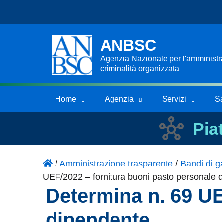
ANBSC
Agenzia Nazionale per l'amministraz
criminalità organizzata
Home
Agenzia
Servizi
S
Pia
/
Amministrazione trasparente
/
Bandi di ga
UEF/2022 – fornitura buoni pasto personale 
Determina n. 69 UE
dipendente