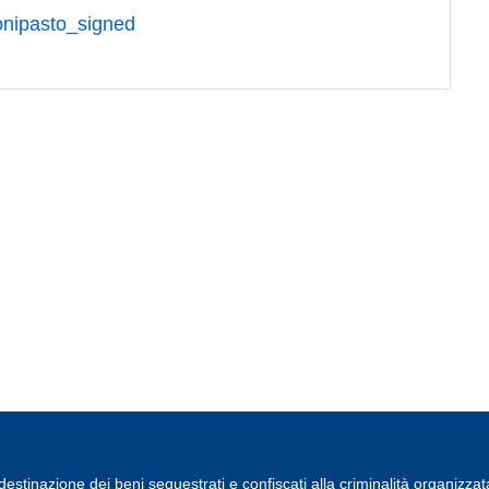
nipasto_signed
estinazione dei beni sequestrati e confiscati alla criminalità organizzat