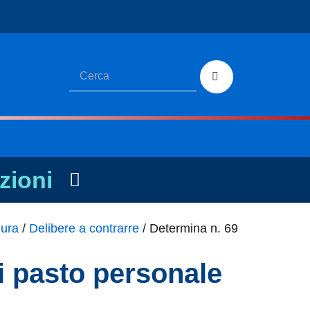
zioni
dura
/
Delibere a contrarre
/
Determina n. 69
i pasto personale