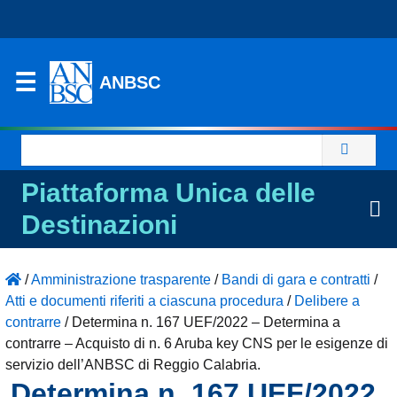
ANBSC
Ricerca
per:
Piattaforma Unica delle
Destinazioni
/
Amministrazione trasparente
/
Bandi di gara e contratti
/
Atti e documenti riferiti a ciascuna procedura
/
Delibere a
contrarre
/
Determina n. 167 UEF/2022 – Determina a
contrarre – Acquisto di n. 6 Aruba key CNS per le esigenze di
servizio dell’ANBSC di Reggio Calabria.
Determina n. 167 UEF/2022