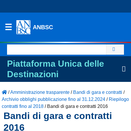
ANBSC
Ricerca
per:
Piattaforma Unica delle
Destinazioni
/
Amministrazione trasparente
/
Bandi di gara e contratti
/
Archivio obblighi pubblicazione fino al 31.12.2024
/
Riepilogo
contratti fino al 2018
/
Bandi di gara e contratti 2016
Bandi di gara e contratti
2016