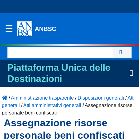
ANBSC
Ricerca
per:
Piattaforma Unica delle
Destinazioni
/
Amministrazione trasparente
/
Disposizioni generali
/
Atti
generali
/
Atti amministrativi generali
/
Assegnazione risorse
personale beni confiscati
Assegnazione risorse
personale beni confiscati