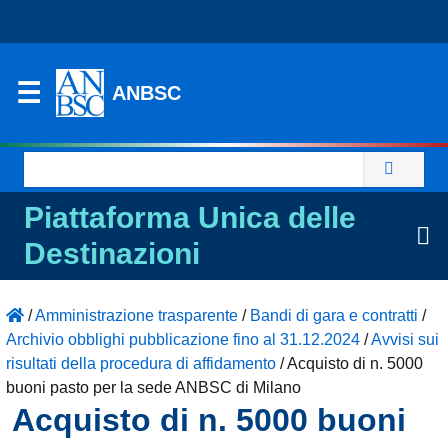
ANBSC
Ricerca
per:
Piattaforma Unica delle
Destinazioni
/
Amministrazione trasparente
/
Bandi di gara e contratti
/
Archivio obblighi pubblicazione fino al 31.12.2024
/
Avvisi sui
risultati della procedura di affidamento
/
Acquisto di n. 5000
buoni pasto per la sede ANBSC di Milano
Acquisto di n. 5000 buoni