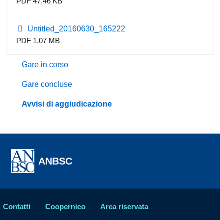
PDF 47,46 KB
Untitled_20160630_165222
PDF 1,07 MB
Gare in corso
Gare concluse
Avvisi di aggiudicazione
ANBSC
Contatti
Coopernico
Area riservata