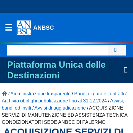
ANBSC
Ricerca
per:
Piattaforma Unica delle
Destinazioni
/
Amministrazione trasparente
/
Bandi di gara e contratti
/
Archivio obblighi pubblicazione fino al 31.12.2024
/
Avvisi,
bandi ed inviti
/
Avvisi di aggiudicazione
/
ACQUISIZIONE
SERVIZI DI MANUTENZIONE ED ASSISTENZA TECNICA
CONDIZIONATORI SEDE ANBSC DI PALERMO
ACQUISIZIONE SERVIZI DI