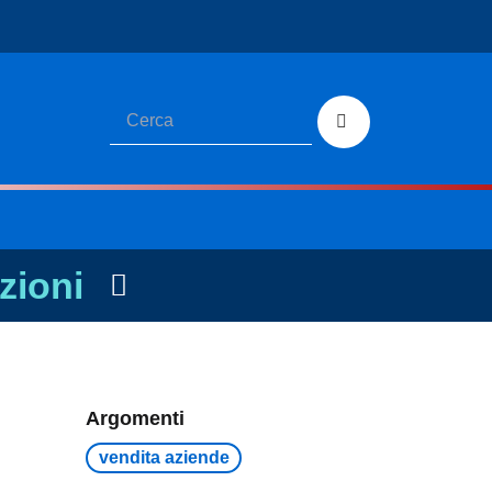
zioni
Argomenti
vendita aziende