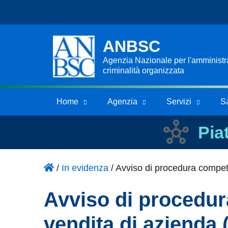
ANBSC
Agenzia Nazionale per l'amministraz
criminalità organizzata
Home
Agenzia
Servizi
S
Pia
/
In evidenza
/
Avviso di procedura competi
Avviso di procedur
vendita di azienda 