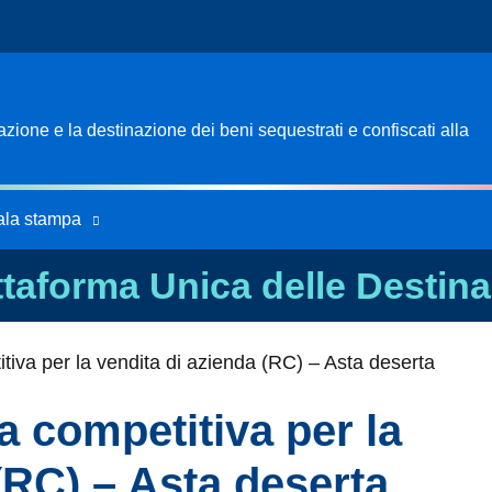
ione e la destinazione dei beni sequestrati e confiscati alla
ala stampa
ttaforma Unica delle Destina
tiva per la vendita di azienda (RC) – Asta deserta
a competitiva per la
(RC) – Asta deserta