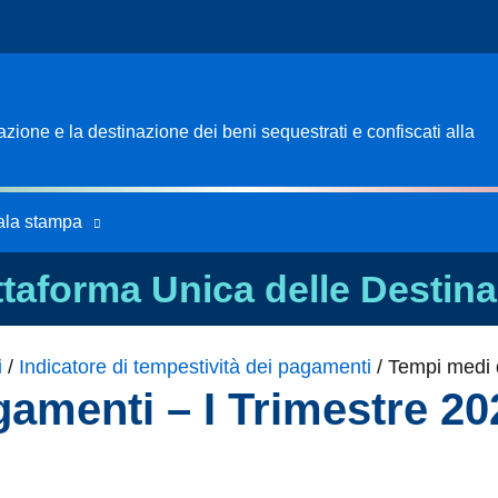
ione e la destinazione dei beni sequestrati e confiscati alla
ala stampa
ttaforma Unica delle Destina
i
/
Indicatore di tempestività dei pagamenti
/
Tempi medi 
amenti – I Trimestre 20