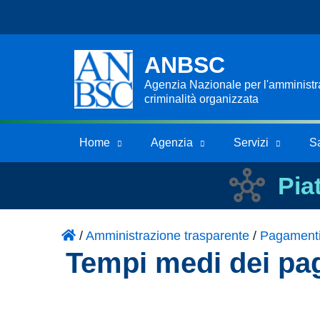
ANBSC
Agenzia Nazionale per l'amministraz
criminalità organizzata
Home
Agenzia
Servizi
S
Pia
/
Amministrazione trasparente
/
Pagament
Tempi medi dei pag