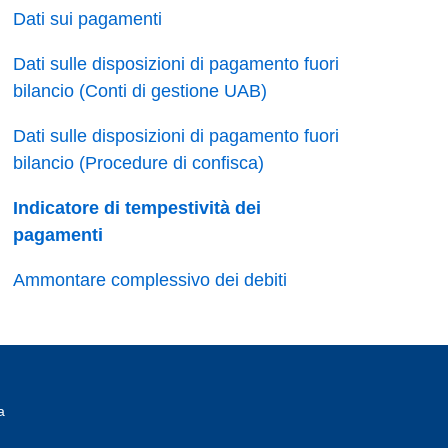
Dati sui pagamenti
Dati sulle disposizioni di pagamento fuori
bilancio (Conti di gestione UAB)
Dati sulle disposizioni di pagamento fuori
bilancio (Procedure di confisca)
Indicatore di tempestività dei
pagamenti
Ammontare complessivo dei debiti
a