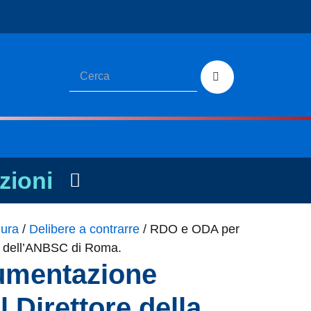
zioni
dura
/
Delibere a contrarre
/
RDO e ODA per
ede dell’ANBSC di Roma.
rumentazione
l Direttore della