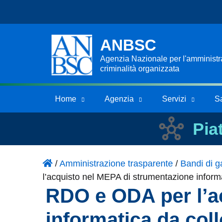
ANBSC
Agenzia Nazionale per l'amministraz
criminalità organizzata
Home
Agenzia
Servizi
S
Pia
/
Amministrazione trasparente
/
Bandi di ga
l’acquisto nel MEPA di strumentazione informa
RDO e ODA per l’a
informatica da coll