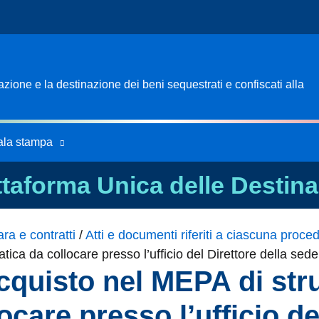
ione e la destinazione dei beni sequestrati e confiscati alla
ala stampa
ttaforma Unica delle Destina
ra e contratti
/
Atti e documenti riferiti a ciascuna proce
tica da collocare presso l’ufficio del Direttore della s
cquisto nel MEPA di st
ocare presso l’ufficio de