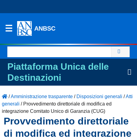
ANBSC
Ricerca
per:
Piattaforma Unica delle
Destinazioni
/
Amministrazione trasparente
/
Disposizioni generali
/
Atti
generali
/
Provvedimento direttoriale di modifica ed
integrazione Comitato Unico di Garanzia (CUG)
Provvedimento direttoriale
di modifica ed integrazione