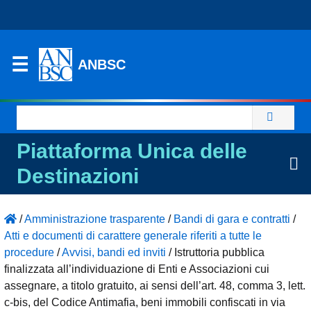
ANBSC
Ricerca
per:
Piattaforma Unica delle
Destinazioni
/
Amministrazione trasparente
/
Bandi di gara e contratti
/
Atti e documenti di carattere generale riferiti a tutte le
procedure
/
Avvisi, bandi ed inviti
/
Istruttoria pubblica
finalizzata all’individuazione di Enti e Associazioni cui
assegnare, a titolo gratuito, ai sensi dell’art. 48, comma 3, lett.
c-bis, del Codice Antimafia, beni immobili confiscati in via