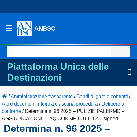
ANBSC
Ricerca
per:
Piattaforma Unica delle
Destinazioni
/
Amministrazione trasparente
/
Bandi di gara e contratti
/
Atti e documenti riferiti a ciascuna procedura
/
Delibere a
contrarre
/
Determina n. 96 2025 – PULIZIE PALERMO –
AGGIUDICAZIONE – AQ CONSIP LOTTO 23_signed
Determina n. 96 2025 –