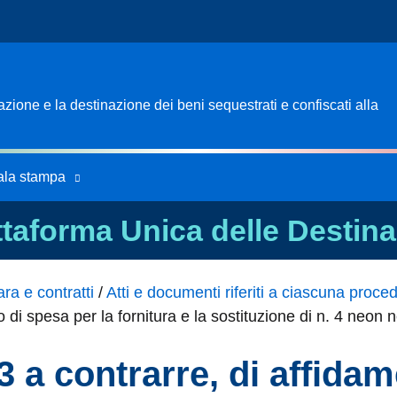
ione e la destinazione dei beni sequestrati e confiscati alla
ala stampa
ttaforma Unica delle Destina
ra e contratti
/
Atti e documenti riferiti a ciascuna proce
o di spesa per la fornitura e la sostituzione di n. 4 neo
3 a contrarre, di affida