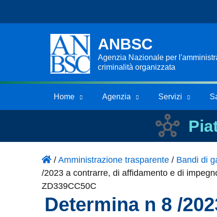
ANBSC
Agenzia Nazionale per l'amministraz
criminalità organizzata
Home
Agenzia
Servizi
S
Pia
/
Amministrazione trasparente
/
Bandi di ga
/2023 a contrarre, di affidamento e di impegn
ZD339CC50C
Determina n 8 /202