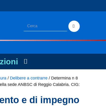
zioni
dura
/
Delibere a contrarre
/
Determina n 8
n nella sede ANBSC di Reggio Calabria. CIG:
mento e di impegno