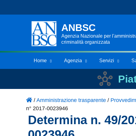
ANBSC
Agenzia Nazionale per l'amministraz
criminalità organizzata
Home
Agenzia
Servizi
S
Pia
/
Amministrazione trasparente
/
Provvedim
n° 2017-0023946
Determina n. 49/20
0023946