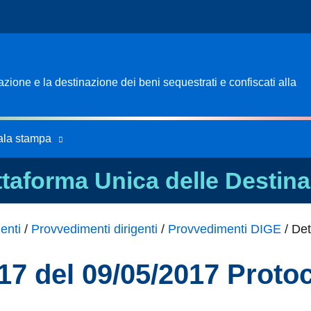
ione e la destinazione dei beni sequestrati e confiscati alla
ala stampa
ttaforma Unica delle Destina
enti
/
Provvedimenti dirigenti
/
Provvedimenti DIGE
/
Det
17 del 09/05/2017 Protoc