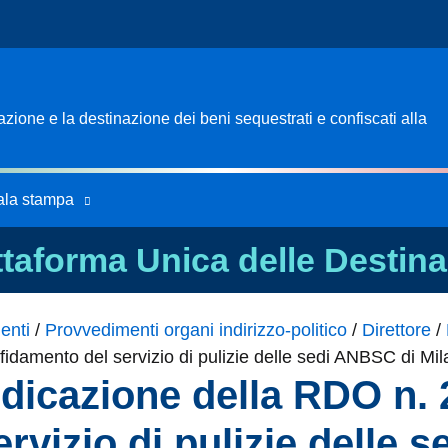
ione e la destinazione dei beni sequestrati e confiscati alla
ala stampa
ttaforma Unica delle Destina
enti
/
Provvedimenti organi indirizzo-politico
/
Direttore
/
idamento del servizio di pulizie delle sedi ANBSC di Mil
dicazione della RDO n.
ervizio di pulizie delle