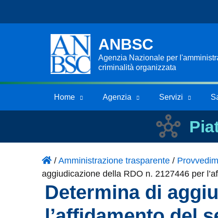
ANBSC
Agenzia Nazionale per l'amministraz
criminalità organizzata
Home
Agenzia
Servizi
S
Pia
/
Amministrazione trasparente
/
Provvedim
aggiudicazione della RDO n. 2127446 per l’aff
Determina di aggiu
l’affidamento del s