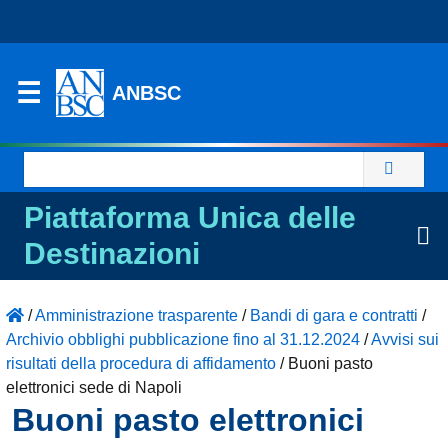
ANBSC
Ricerca
per:
Piattaforma Unica delle
Destinazioni
/
Amministrazione trasparente
/
Bandi di gara e contratti
/
Archivio obblighi pubblicazione fino al 31.12.2024
/
Avvisi sui
risultati della procedura di affidamento
/
Buoni pasto
elettronici sede di Napoli
Buoni pasto elettronici