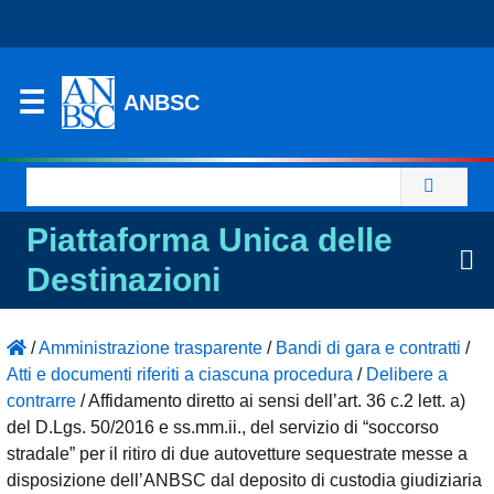
ANBSC
Ricerca
per:
Piattaforma Unica delle
Destinazioni
/
Amministrazione trasparente
/
Bandi di gara e contratti
/
Atti e documenti riferiti a ciascuna procedura
/
Delibere a
contrarre
/
Affidamento diretto ai sensi dell’art. 36 c.2 lett. a)
del D.Lgs. 50/2016 e ss.mm.ii., del servizio di “soccorso
stradale” per il ritiro di due autovetture sequestrate messe a
disposizione dell’ANBSC dal deposito di custodia giudiziaria