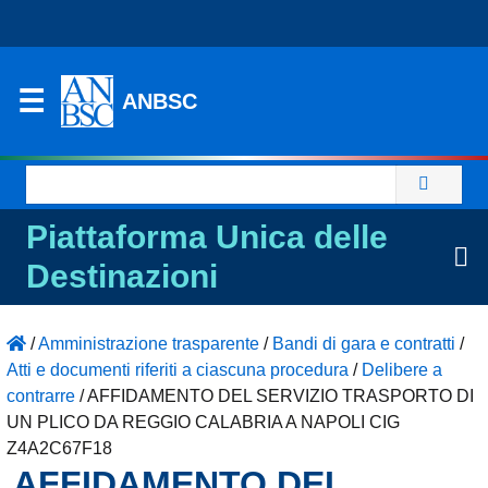
ANBSC
Ricerca
per:
Piattaforma Unica delle
Destinazioni
/
Amministrazione trasparente
/
Bandi di gara e contratti
/
Atti e documenti riferiti a ciascuna procedura
/
Delibere a
contrarre
/
AFFIDAMENTO DEL SERVIZIO TRASPORTO DI
UN PLICO DA REGGIO CALABRIA A NAPOLI CIG
Z4A2C67F18
AFFIDAMENTO DEL