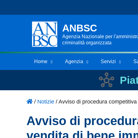
ANBSC
Agenzia Nazionale per l'amministraz
criminalità organizzata
Home
Agenzia
Servizi
S
Pia
/
Notizie
/
Avviso di procedura competitiva 
Avviso di procedur
vendita di bene im