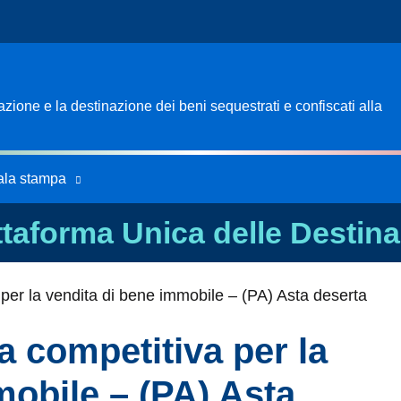
ione e la destinazione dei beni sequestrati e confiscati alla
ala stampa
ttaforma Unica delle Destina
per la vendita di bene immobile – (PA) Asta deserta
a competitiva per la
mobile – (PA) Asta