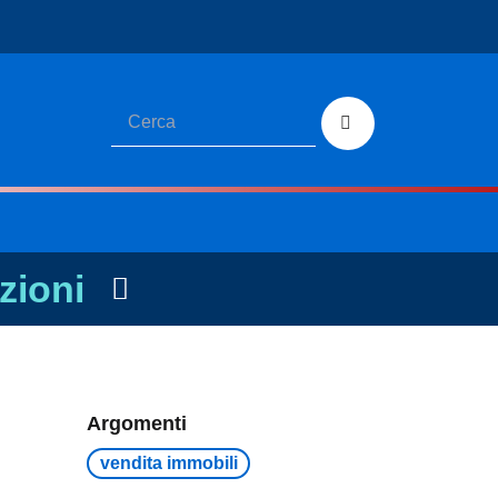
zioni
Argomenti
vendita immobili